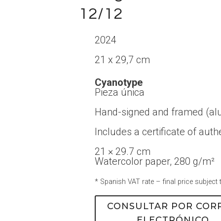
12/12
2024
21 x 29,7 cm
Cyanotype
Pieza única
Hand-signed and framed (al
Includes a certificate of authe
21 × 29.7 cm
Watercolor paper, 280 g/m²
* Spanish VAT rate – final price subject 
CONSULTAR POR COR
ELECTRÓNICO