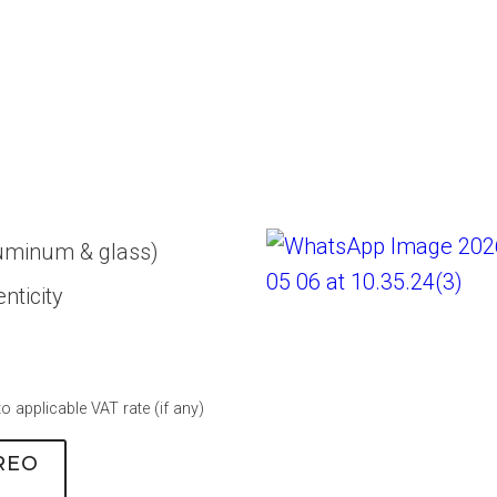
uminum & glass)
nticity
to applicable VAT rate (if any)
REO