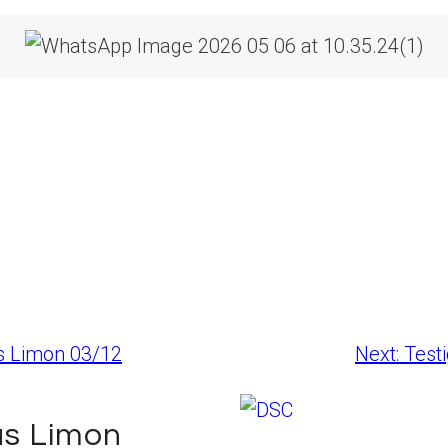
us Limon 03/12
Next:
Test
rus Limon