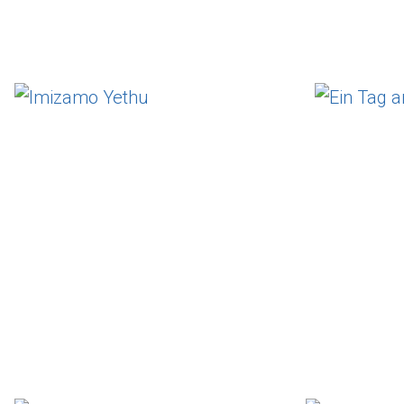
Imizamo Yethu
Ei