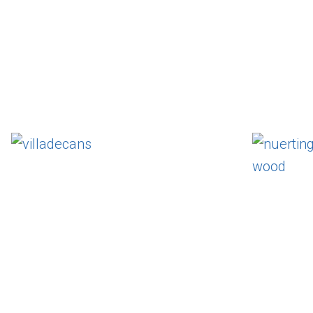
Öland
Fu
villadecans