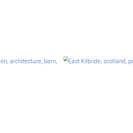
rka Pass
Cycling
Nürtingen
East Kilbride