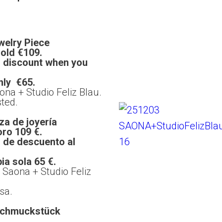
welry Piece
100 or Gold €109.
 discount when you
notype only €65.
ona + Studio Feliz Blau.
sted.
eza de joyería
00 € o oro 109 €.
 de descuento al
ia sola 65 €.
 Saona + Studio Feliz
u.
sa.
 Schmuckstück
Gold 109 €.