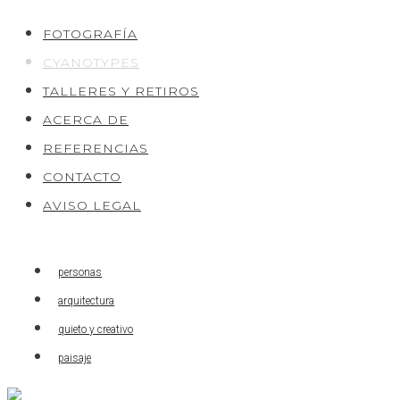
Saltar
FOTOGRAFÍA
al
CYANOTYPES
Contenido
TALLERES Y RETIROS
ACERCA DE
REFERENCIAS
CONTACTO
AVISO LEGAL
personas
arquitectura
quieto y creativo
paisaje