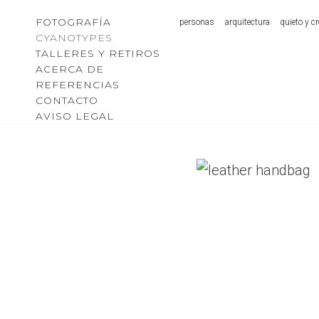
Saltar
FOTOGRAFÍA
personas
arquitectura
quieto y cr
al
CYANOTYPES
TALLERES Y RETIROS
Contenido
ACERCA DE
REFERENCIAS
CONTACTO
AVISO LEGAL