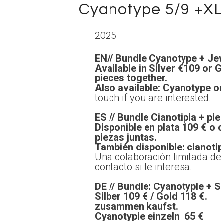
Cyanotype 5/9 +XL
2025
EN// Bundle Cyanotype + Je
Available in Silver €109
pieces together.
Also available: Cy
touch if you are interested.
ES // Bundle Cianotipia + pi
Disponible en plata 109 
piezas juntas.
También disponible: cianotip
Una colaboración 
contacto si te interesa.
DE // Bundle: Cyanotypie +
Silber 109 € / Gold 11
zusammen kaufst.
Cyanotypie einzeln 65 €