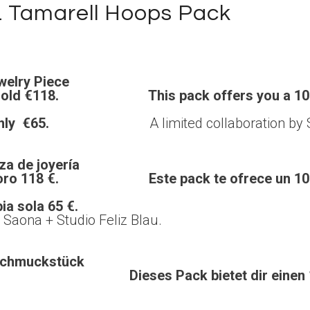
 Tamarell Hoops Pack
welry Piece
 or Gold €118. This pack offers you a 10% 
anotype only €65.
A limited collaboration by 
eza de joyería
€ o oro 118 €. Este pack te ofrece un 10% 
ia sola 65 €.
limitada de Saona + Studio Fel
 Schmuckstück
8 €. Dieses Pack bietet dir einen 10% R